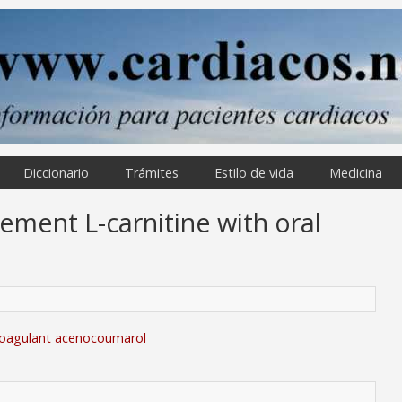
Diccionario
Trámites
Estilo de vida
Medicina
ement L-carnitine with oral
ticoagulant acenocoumarol