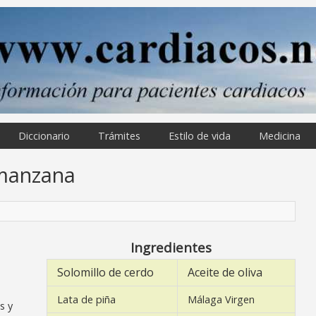
Diccionario
Trámites
Estilo de vida
Medicina
 manzana
Ingredientes
Solomillo de cerdo
Aceite de oliva
Lata de piña
Málaga Virgen
s y