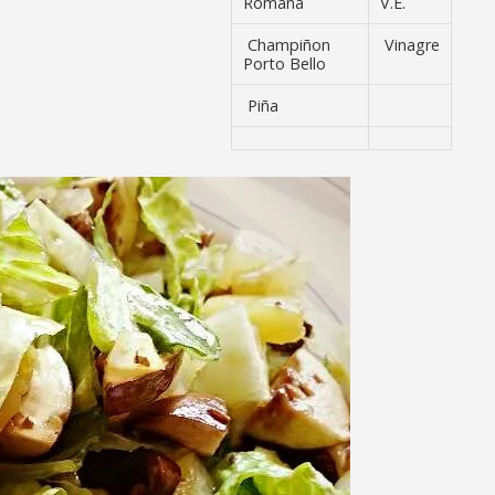
Romana
V.E.
Champiñon
Vinagre
Porto Bello
Piña