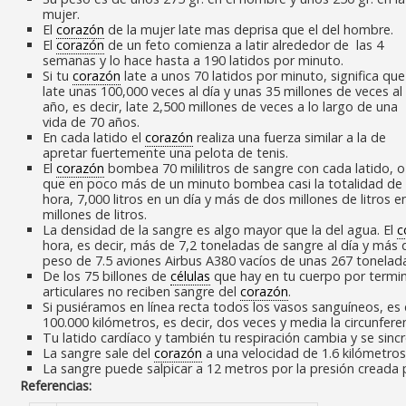
mujer.
El
corazón
de la mujer late mas deprisa que el del hombre.
El
corazón
de un feto comienza a latir alrededor de las 4
semanas y lo hace hasta a 190 latidos por minuto.
Si tu
corazón
late a unos 70 latidos por minuto, significa que
late unas 100,000 veces al día y unas 35 millones de veces al
año, es decir, late 2,500 millones de veces a lo largo de una
vida de 70 años.
En cada latido el
corazón
realiza una fuerza similar a la de
apretar fuertemente una pelota de tenis.
El
corazón
bombea 70 mililitros de sangre con cada latido, o 
que en poco más de un minuto bombea casi la totalidad de l
hora, 7,000 litros en un día y más de dos millones de litros e
millones de litros.
La densidad de la sangre es algo mayor que la del agua. El
c
hora, es decir, más de 7,2 toneladas de sangre al día y más 
peso de 7.5 aviones Airbus A380 vacíos de unas 267 tonelad
De los 75 billones de
células
que hay en tu cuerpo por termino
articulares no reciben sangre del
corazón
.
Si pusiéramos en línea recta todos los vasos sanguíneos, es d
100.000 kilómetros, es decir, dos veces y media la circunferenc
Tu latido cardíaco y también tu respiración cambia y se sinc
La sangre sale del
corazón
a una velocidad de 1.6 kilómetro
La sangre puede salpicar a 12 metros por la presión creada p
Referencias: