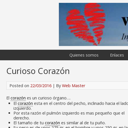
Quienes somos
Enlaces
Curioso Corazón
Posted on
22/03/2016
| By
Web Master
El
corazón
es un curioso órgano….
El
corazón
esta en el centro del pecho, inclinado hacia el lad
izquierdo.
Por esta razón el pulmón izquierdo es mas pequeño que el
derecho.
El tamaño de tu
corazón
es similar al de tu puño.
Su peso es de unos 275 gr. en el hombre y unos 250 gr. en la