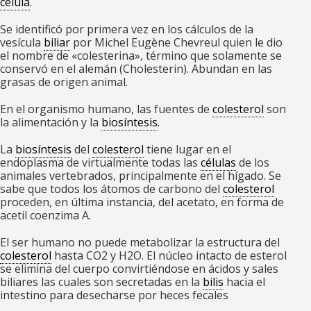
célula
.
Se identificó por primera vez en los cálculos de la
vesícula
biliar
por Michel Eugène Chevreul quien le dio
el nombre de «colesterina», término que solamente se
conservó en el alemán (
Cholesterin
). Abundan en las
grasas de origen animal.
En el organismo humano, las fuentes de
colesterol
son
la alimentación y la
biosíntesis
.
La
biosíntesis
del
colesterol
tiene lugar en el
endoplasma de virtualmente todas las
células
de los
animales vertebrados, principalmente en el hígado. Se
sabe que todos los átomos de carbono del
colesterol
proceden, en última instancia, del acetato, en forma de
acetil coenzima A.
El ser humano no puede metabolizar la estructura del
colesterol
hasta CO
2
y H
2
O. El núcleo intacto de esterol
se elimina del cuerpo convirtiéndose en ácidos y sales
biliares las cuales son secretadas en la
bilis
hacia el
intestino para desecharse por heces fecales