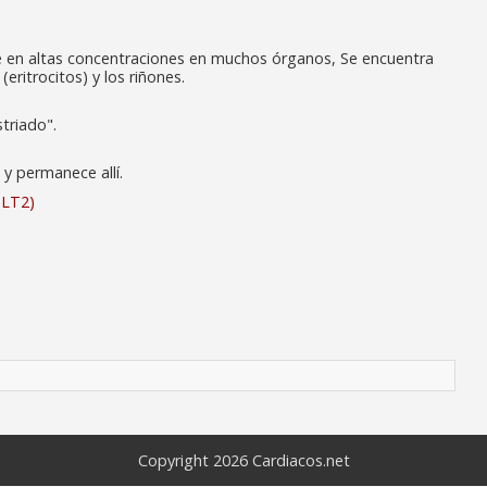
 en altas concentraciones en muchos órganos, Se encuentra
eritrocitos) y los riñones.
striado".
y permanece allí.
GLT2)
Copyright 2026
Cardiacos.net