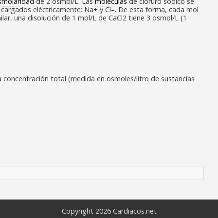
smolaridad
de 2 osmol/L. Las
moléculas
de cloruro sódico se
cargados eléctricamente: Na
+
y Cl
–
. De esta forma, cada mol
lar, una disolución de 1 mol/L de CaCl
2
tiene 3 osmol/L (1
a concentración total (medida en osmoles/litro de sustancias
Copyright 2026
Cardiacos.net