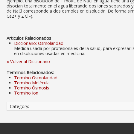
ejemplo, una disolución de 1 mol/L de NaCl en agua tiene una
o
disocian totalmente en el agua liberando dos
iones
separados y 
de NaCl corresponde a dos osmoles en disolución. De forma simi
Ca
2+
y 2 Cl
–
).
Articulos Relacionados
Diccionario: Osmolaridad
Medida usada por profesionales de la salud, para expresar l
en disoluciones usadas en medicina.
« Volver al Diccionario
Terminos Relacionados:
Termino Osmolaridad
Termino Molécula
Termino Ósmosis
Termino Ion
Category: