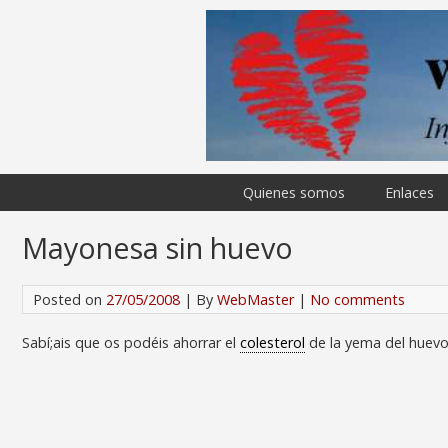
Quienes somos
Enlaces
Mayonesa sin huevo
Posted on
27/05/2008
| By
WebMaster
|
No comments
Sabí;ais que os podéis ahorrar el
colesterol
de la yema del huev