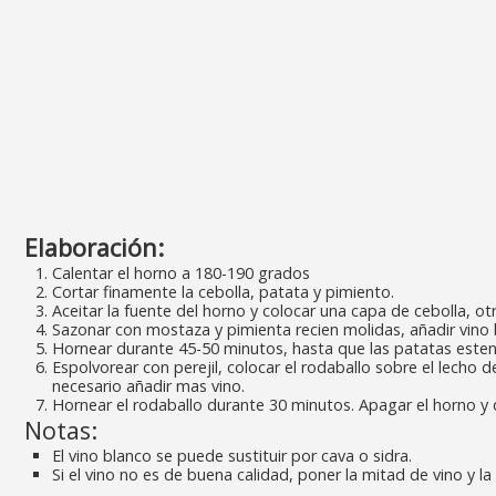
Elaboración:
Calentar el horno a 180-190 grados
Cortar finamente la cebolla, patata y pimiento.
Aceitar la fuente del horno y colocar una capa de cebolla, ot
Sazonar con mostaza y pimienta recien molidas, añadir vino 
Hornear durante 45-50 minutos, hasta que las patatas esten
Espolvorear con perejil, colocar el rodaballo sobre el lecho d
necesario añadir mas vino.
Hornear el rodaballo durante 30 minutos. Apagar el horno y
Notas:
El vino blanco se puede sustituir por cava o sidra.
Si el vino no es de buena calidad, poner la mitad de vino y l