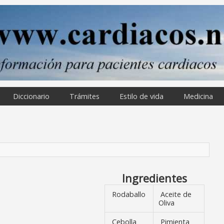
Diccionario
Trámites
Estilo de vida
Medicina
Ingredientes
Rodaballo
Aceite de
Oliva
Cebolla
Pimienta