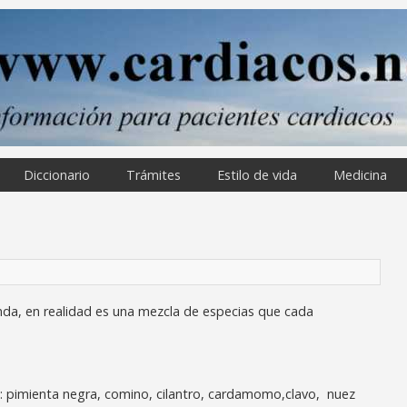
Diccionario
Trámites
Estilo de vida
Medicina
enda, en realidad es una mezcla de especias que cada
o: pimienta negra, comino, cilantro, cardamomo,clavo, nuez