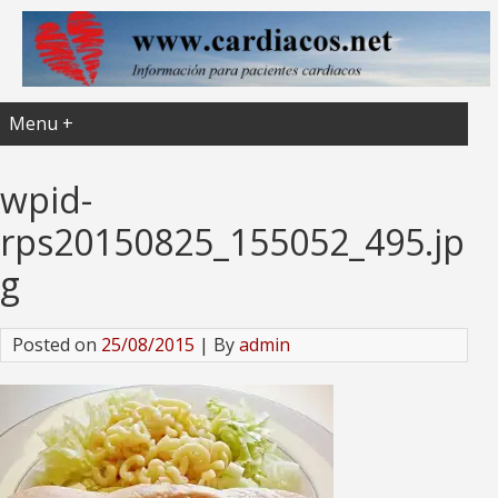
Menu +
wpid-
rps20150825_155052_495.jp
g
Posted on
25/08/2015
| By
admin