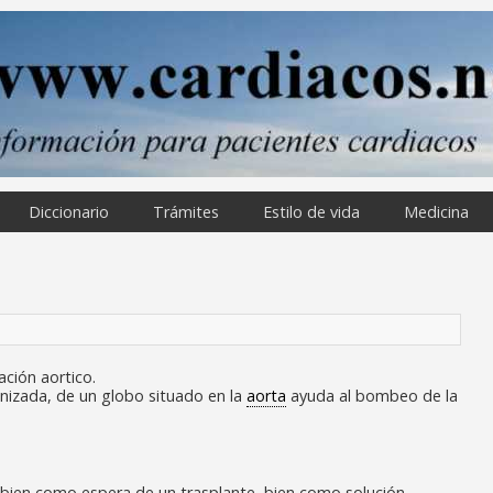
Diccionario
Trámites
Estilo de vida
Medicina
ación aortico.
onizada, de un globo situado en la
aorta
ayuda al bombeo de la
, bien como espera de un trasplante, bien como solución