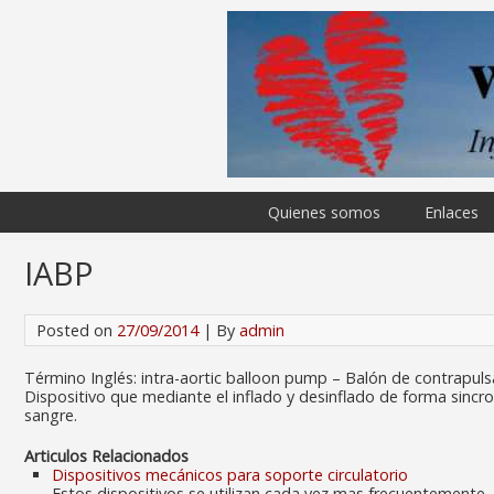
Quienes somos
Enlaces
IABP
Posted on
27/09/2014
| By
admin
Término Inglés: intra-aortic balloon pump – Balón de contrapuls
Dispositivo que mediante el inflado y desinflado de forma sincr
sangre.
Articulos Relacionados
Dispositivos mecánicos para soporte circulatorio
Estos dispositivos se utilizan cada vez mas frecuentemente