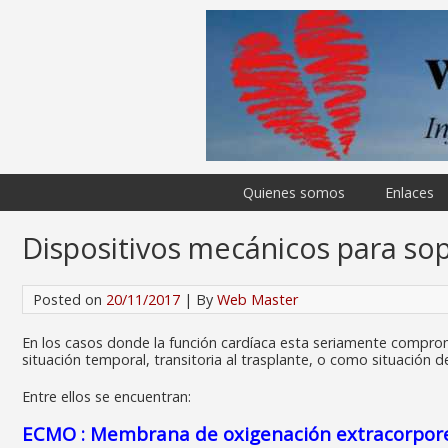
Quienes somos
Enlaces
Dispositivos mecánicos para sop
Posted on
20/11/2017
| By
Web Master
En los casos donde la función cardíaca esta seriamente comprom
situación
temporal, transitoria al trasplante, o como situación def
Entre ellos se encuentran:
ECMO : Membrana de oxigenación extracorpor